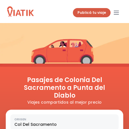
Publicá tu viaje
Pasajes de Colonia Del
Sacramento a Punta del
Diablo
Viajes compartidos al mejor precio
ORIGEN
Col Del Sacramento