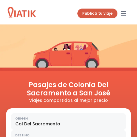
Publicá tu viaje
Pasajes de Colonia Del
Sacramento a San José
Viajes compartidos al mejor precio
ORIGEN
Col Del Sacramento
DESTINO