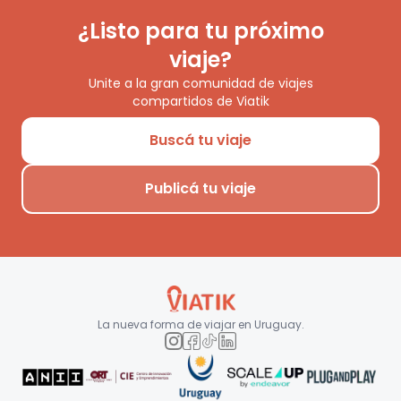
¿Listo para tu próximo
viaje?
Unite a la gran comunidad de viajes
compartidos de Viatik
Buscá tu viaje
Publicá tu viaje
La nueva forma de viajar en
Uruguay
.