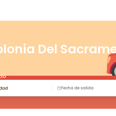
olonia Del Sacram
cio
Fecha de salida