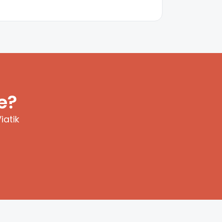
e?
iatik