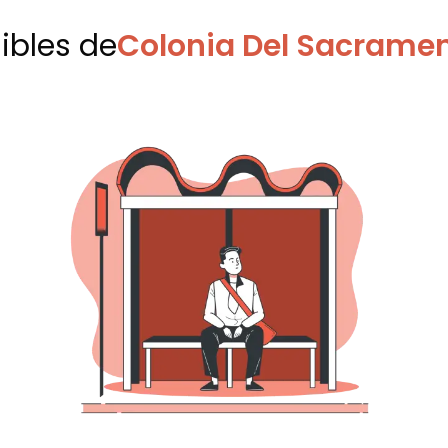
nibles
de
Colonia Del Sacramen