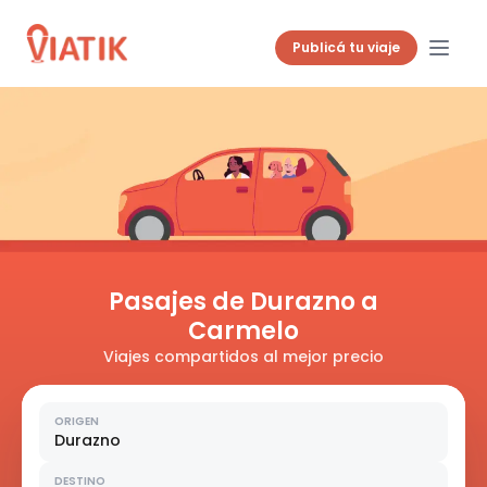
Publicá tu viaje
Pasajes de Durazno a
Carmelo
Viajes compartidos al mejor precio
ORIGEN
Durazno
DESTINO