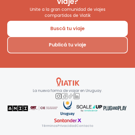
viaje?
Unite a la gran comunidad de viajes
compartidos de Viatik
Buscá tu viaje
Publicá tu viaje
La nueva forma de viajar en
Uruguay
.
Términos
Privacidad
Contacto