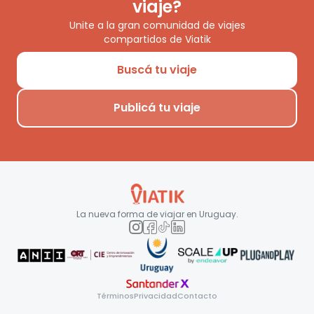
viaje?
Unite a la gran comunidad de viajes
compartidos de Viatik
Buscá tu viaje
Publicá tu viaje
La nueva forma de viajar en
Uruguay
.
Términos
Privacidad
Contacto