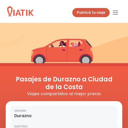
Publicá tu viaje
Pasajes de Durazno a Ciudad
de la Costa
Viajes compartidos al mejor precio
ORIGEN
Durazno
DESTINO