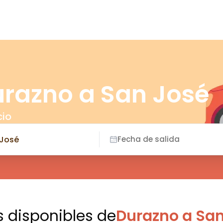
urazno a San José
cio
Fecha de salida
s disponibles
de
Durazno a San