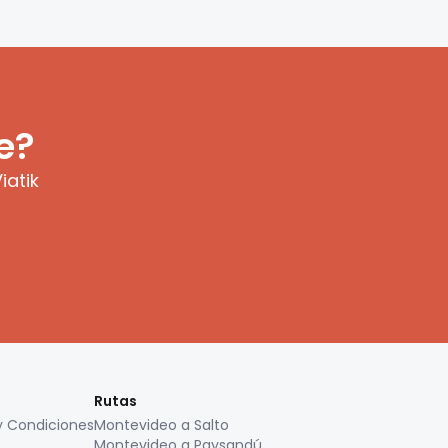
e?
iatik
Rutas
y Condiciones
Montevideo a Salto
Montevideo a Paysandú