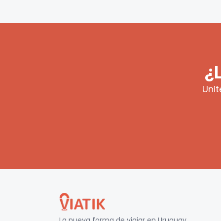
¿
Unit
La nueva forma de viajar en
Uruguay
.