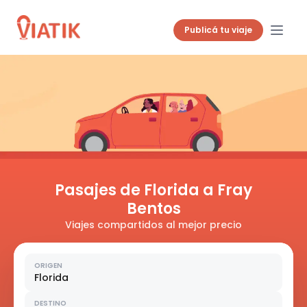
Publicá tu viaje
Pasajes de Florida a Fray
Bentos
Viajes compartidos al mejor precio
ORIGEN
Florida
DESTINO