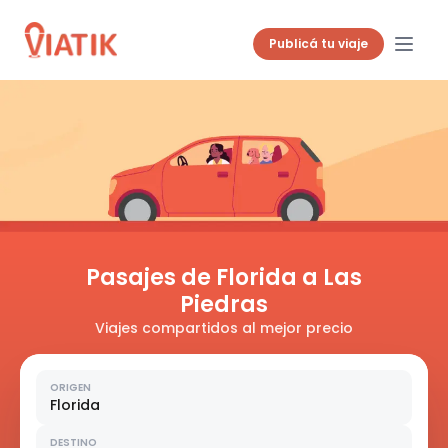
Publicá tu viaje
Pasajes de Florida a Las
Piedras
Viajes compartidos al mejor precio
ORIGEN
Florida
DESTINO