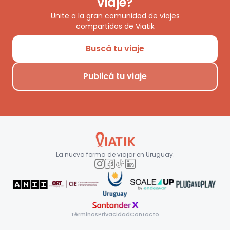
viaje?
Unite a la gran comunidad de viajes
compartidos de Viatik
Buscá tu viaje
Publicá tu viaje
La nueva forma de viajar en
Uruguay
.
Términos
Privacidad
Contacto