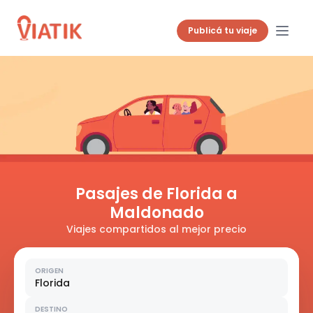
Publicá tu viaje
Pasajes de Florida a
Maldonado
Viajes compartidos al mejor precio
ORIGEN
Florida
DESTINO