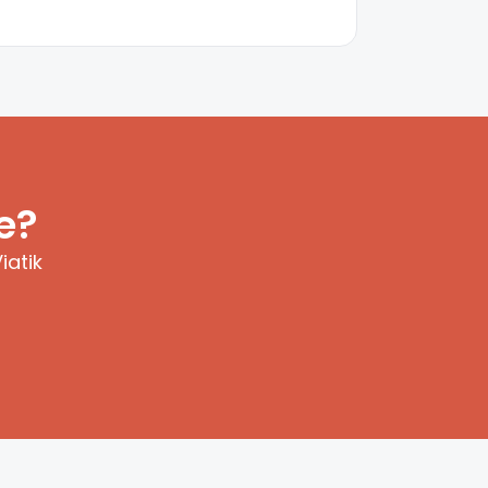
e?
iatik