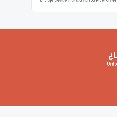
El viaje desde Florida hasta Rivera t
¿
Unit