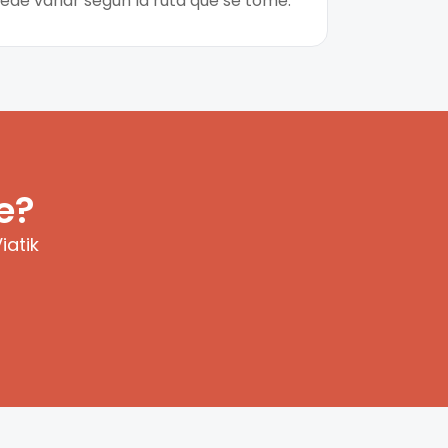
uede variar según la ruta que se tome.
e?
iatik