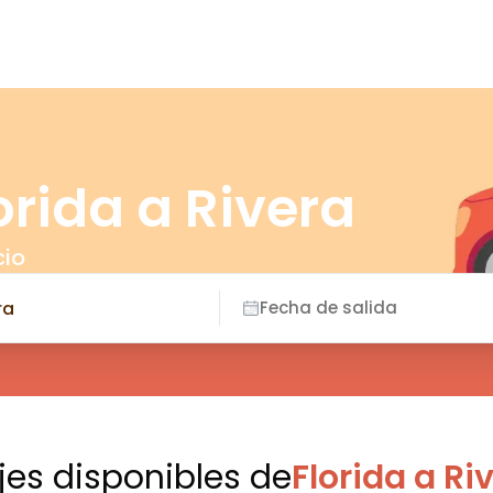
orida a Rivera
cio
Fecha de salida
jes disponibles
de
Florida a Ri