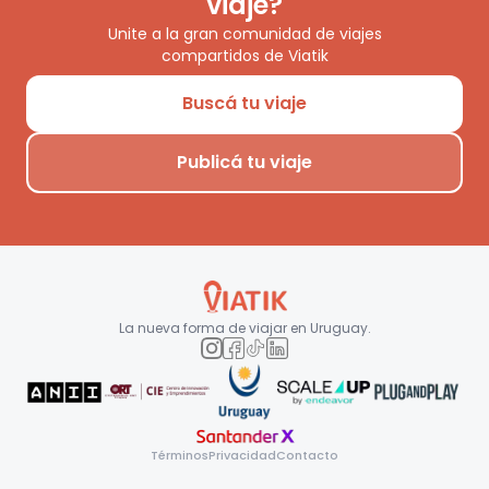
viaje?
Unite a la gran comunidad de viajes
compartidos de Viatik
Buscá tu viaje
Publicá tu viaje
La nueva forma de viajar en
Uruguay
.
Términos
Privacidad
Contacto