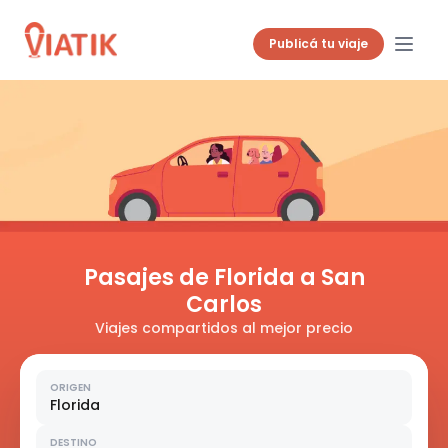
Publicá tu viaje
Pasajes de Florida a San
Carlos
Viajes compartidos al mejor precio
ORIGEN
Florida
DESTINO