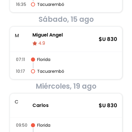
16:35
Tacuarembó
Sábado, 15 ago
Miguel Angel
M
$U
830
4.9
07:11
Florida
10:17
Tacuarembó
Miércoles, 19 ago
C
$U
830
Carlos
09:50
Florida