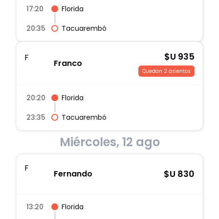
17:20
Florida
20:35
Tacuarembó
$U
935
F
Franco
Quedan 2 asientos
20:20
Florida
23:35
Tacuarembó
Miércoles, 12 ago
F
$U
830
Fernando
13:20
Florida