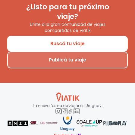
¿Listo para tu próximo
viaje?
Unite a la gran comunidad de viajes
compartidos de Viatik
Buscá tu viaje
Publicá tu viaje
La nueva forma de viajar en
Uruguay
.