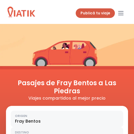
Publicá tu viaje
Pasajes de Fray Bentos a Las
Piedras
Viajes compartidos al mejor precio
ORIGEN
Fray Bentos
DESTINO