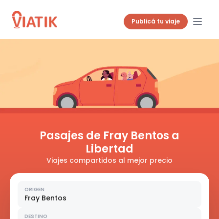
Publicá tu viaje
Pasajes de Fray Bentos a
Libertad
Viajes compartidos al mejor precio
ORIGEN
Fray Bentos
DESTINO