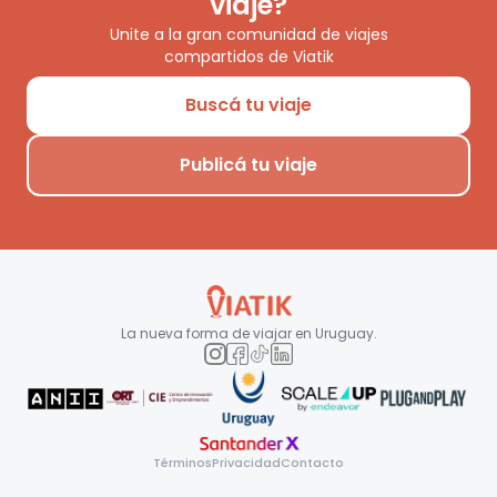
viaje?
Unite a la gran comunidad de viajes
compartidos de Viatik
Buscá tu viaje
Publicá tu viaje
La nueva forma de viajar en
Uruguay
.
Términos
Privacidad
Contacto