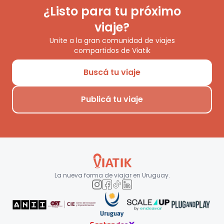
¿Listo para tu próximo
viaje?
Unite a la gran comunidad de viajes
compartidos de Viatik
Buscá tu viaje
Publicá tu viaje
La nueva forma de viajar en
Uruguay
.