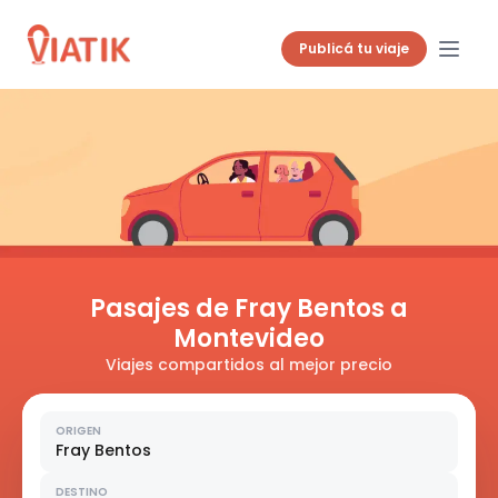
Publicá tu viaje
Pasajes de Fray Bentos a
Montevideo
Viajes compartidos al mejor precio
ORIGEN
Fray Bentos
DESTINO