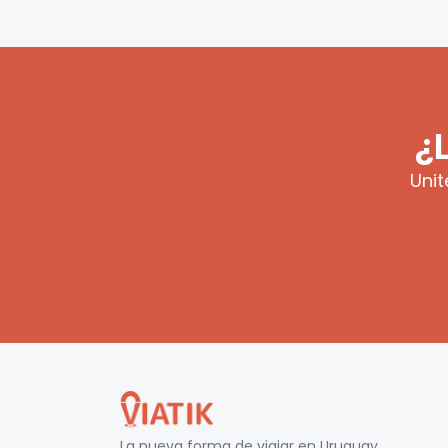
¿
Unit
La nueva forma de viajar en
Uruguay
.