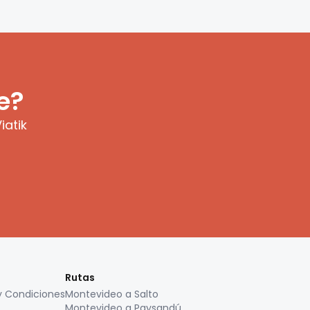
e?
iatik
Rutas
y Condiciones
Montevideo a Salto
Montevideo a Paysandú