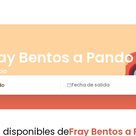
ray Bentos a Pando
cio
Fecha de salida
s disponibles
de
Fray Bentos a