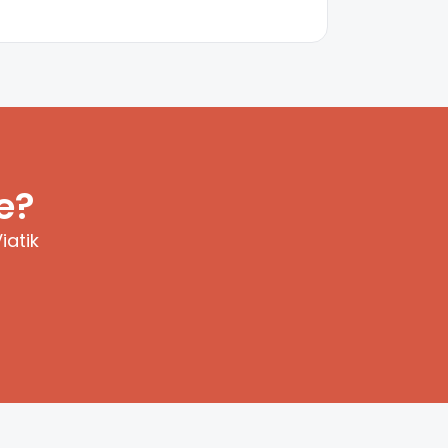
e?
iatik