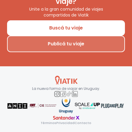
viaje?
Unite a la gran comunidad de viajes
compartidos de Viatik
Buscá tu viaje
Publicá tu viaje
La nueva forma de viajar en
Uruguay
.
Términos
Privacidad
Contacto