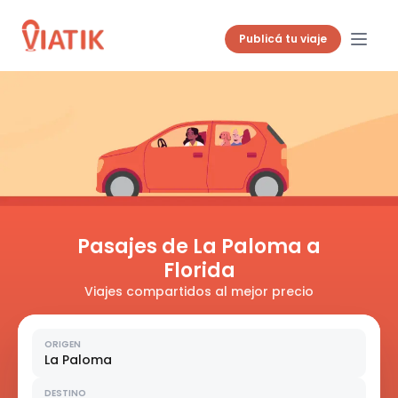
Publicá tu viaje
Pasajes de La Paloma a
Florida
Viajes compartidos al mejor precio
ORIGEN
La Paloma
DESTINO