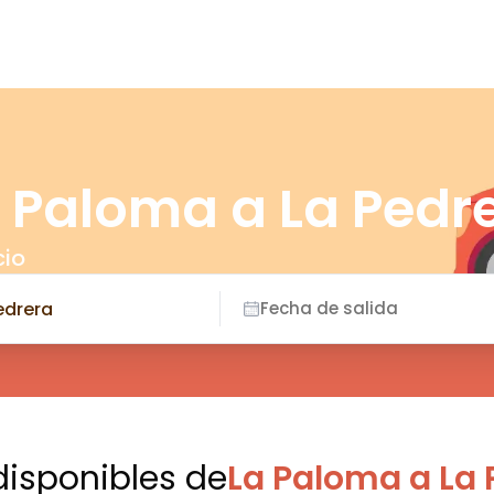
a Paloma a La Pedr
cio
Fecha de salida
disponibles
de
La Paloma a La 