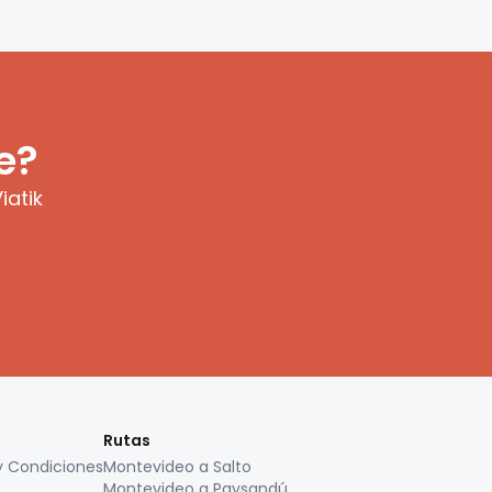
e?
iatik
Rutas
y Condiciones
Montevideo a Salto
Montevideo a Paysandú