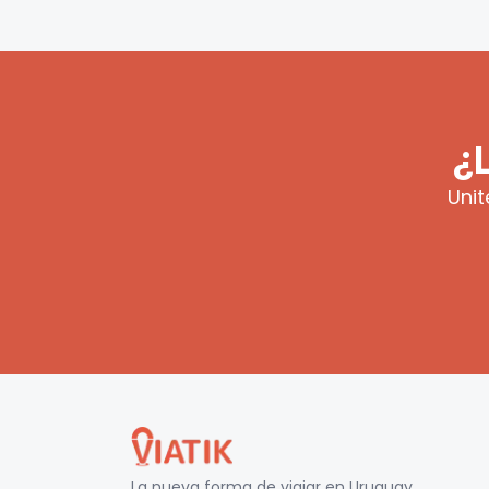
¿
Unit
La nueva forma de viajar en
Uruguay
.