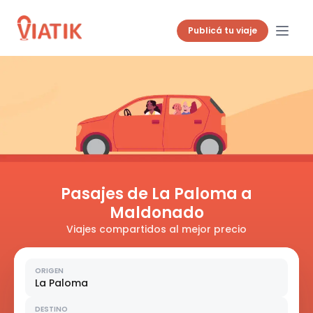
Publicá tu viaje
Pasajes de La Paloma a
Maldonado
Viajes compartidos al mejor precio
ORIGEN
La Paloma
DESTINO