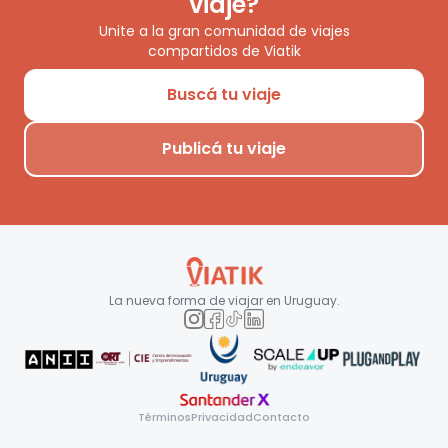
viaje?
Unite a la gran comunidad de viajes
compartidos de Viatik
Buscá tu viaje
Publicá tu viaje
La nueva forma de viajar en
Uruguay
.
Términos
Privacidad
Contacto