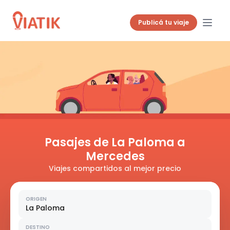
Publicá tu viaje
Pasajes de La Paloma a
Mercedes
Viajes compartidos al mejor precio
ORIGEN
La Paloma
DESTINO