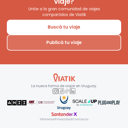
viaje?
Unite a la gran comunidad de viajes
compartidos de Viatik
Buscá tu viaje
Publicá tu viaje
La nueva forma de viajar en
Uruguay
.
Términos
Privacidad
Contacto