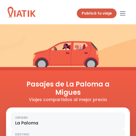
Publicá tu viaje
Pasajes de La Paloma a
Migues
Viajes compartidos al mejor precio
ORIGEN
La Paloma
DESTINO