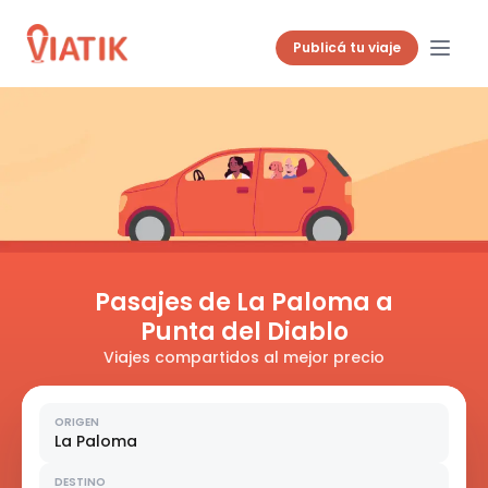
Publicá tu viaje
Pasajes de La Paloma a
Punta del Diablo
Viajes compartidos al mejor precio
ORIGEN
La Paloma
DESTINO