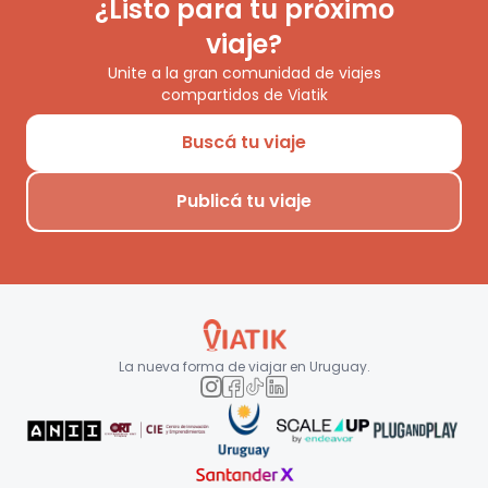
¿Listo para tu próximo
viaje?
Unite a la gran comunidad de viajes
compartidos de Viatik
Buscá tu viaje
Publicá tu viaje
La nueva forma de viajar en
Uruguay
.