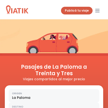
Publicá tu viaje
Pasajes de La Paloma a
Treinta y Tres
Viajes compartidos al mejor precio
ORIGEN
La Paloma
DESTINO