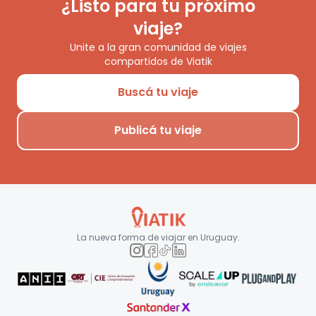
¿Listo para tu próximo
viaje?
Unite a la gran comunidad de viajes
compartidos de Viatik
Buscá tu viaje
Publicá tu viaje
La nueva forma de viajar en
Uruguay
.