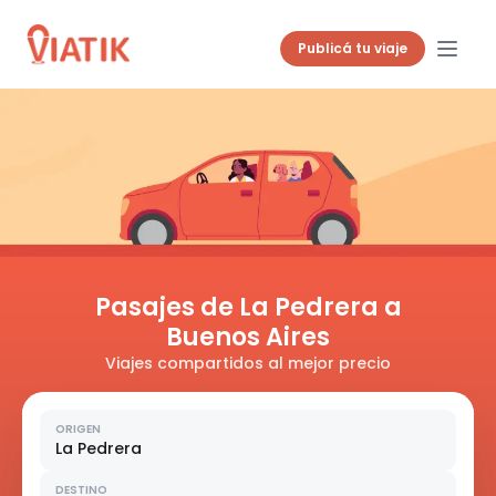
Publicá tu viaje
Pasajes de La Pedrera a
Buenos Aires
Viajes compartidos al mejor precio
ORIGEN
La Pedrera
DESTINO