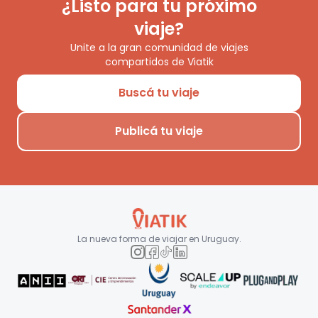
¿Listo para tu próximo
viaje?
Unite a la gran comunidad de viajes
compartidos de Viatik
Buscá tu viaje
Publicá tu viaje
La nueva forma de viajar en
Uruguay
.