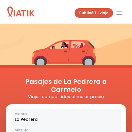
Publicá tu viaje
Pasajes de La Pedrera a
Carmelo
Viajes compartidos al mejor precio
ORIGEN
La Pedrera
DESTINO