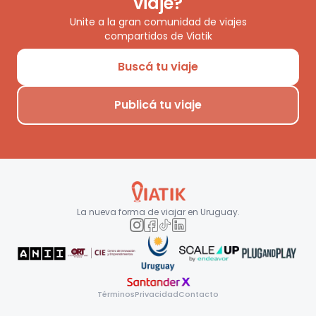
viaje?
Unite a la gran comunidad de viajes
compartidos de Viatik
Buscá tu viaje
Publicá tu viaje
La nueva forma de viajar en
Uruguay
.
Términos
Privacidad
Contacto