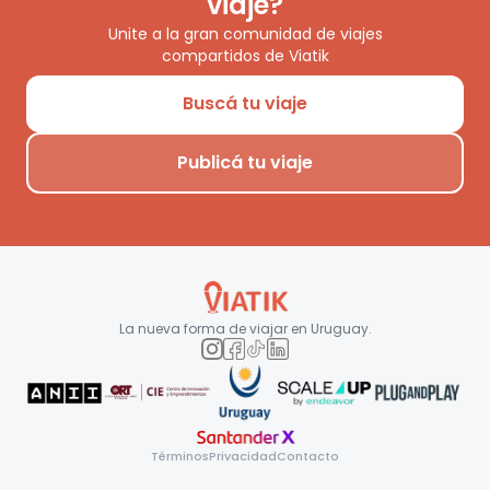
viaje?
Unite a la gran comunidad de viajes
compartidos de Viatik
Buscá tu viaje
Publicá tu viaje
La nueva forma de viajar en
Uruguay
.
Términos
Privacidad
Contacto