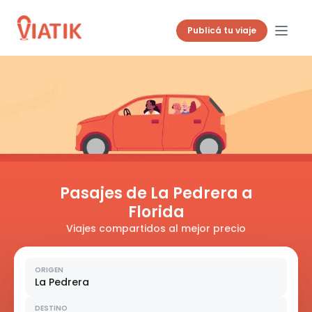
Publicá tu viaje
Pasajes de La Pedrera a
Florida
Viajes compartidos al mejor precio
ORIGEN
La Pedrera
DESTINO