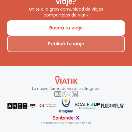
viaje?
Unite a la gran comunidad de viajes
compartidos de Viatik
Buscá tu viaje
Publicá tu viaje
La nueva forma de viajar en
Uruguay
.
Términos
Privacidad
Contacto