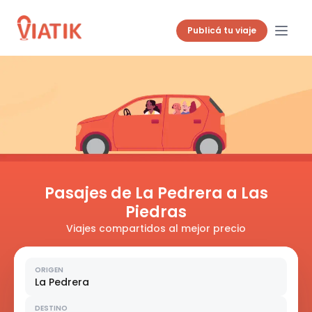
Publicá tu viaje
Pasajes de La Pedrera a Las
Piedras
Viajes compartidos al mejor precio
ORIGEN
La Pedrera
DESTINO