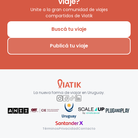
viaje?
Unite a la gran comunidad de viajes
compartidos de Viatik
Buscá tu viaje
Publicá tu viaje
La nueva forma de viajar en
Uruguay
.
Términos
Privacidad
Contacto