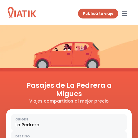
Publicá tu viaje
Pasajes de La Pedrera a
Migues
Viajes compartidos al mejor precio
ORIGEN
La Pedrera
DESTINO