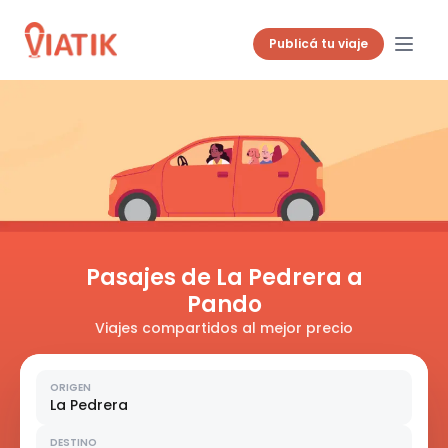
Publicá tu viaje
Pasajes de La Pedrera a
Pando
Viajes compartidos al mejor precio
ORIGEN
La Pedrera
DESTINO