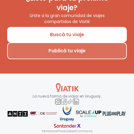
viaje?
Unite a la gran comunidad de viajes
compartidos de Viatik
Buscá tu viaje
Publicá tu viaje
La nueva forma de viajar en
Uruguay
.
Términos
Privacidad
Contacto