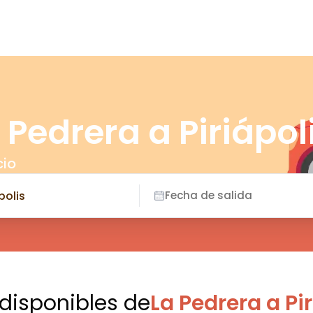
 Pedrera a Piriápol
cio
Fecha de salida
 disponibles
de
La Pedrera a Pir