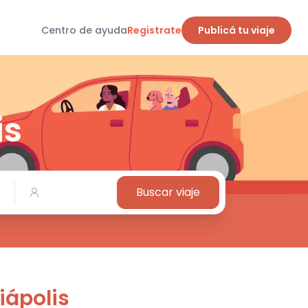
Centro de ayuda
Registrate
Publicá tu viaje
is
Buscar viaje
iápolis