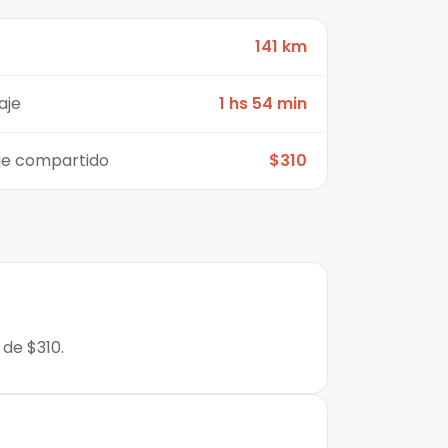
141 km
aje
1 hs 54 min
aje compartido
$310
 de $310.