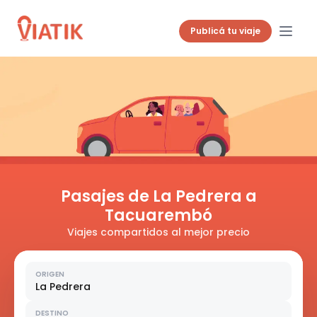
Publicá tu viaje
Pasajes de La Pedrera a
Tacuarembó
Viajes compartidos al mejor precio
ORIGEN
La Pedrera
DESTINO