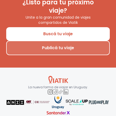
¿Listo para tu próximo
viaje?
Unite a la gran comunidad de viajes
compartidos de Viatik
Buscá tu viaje
Publicá tu viaje
La nueva forma de viajar en
Uruguay
.