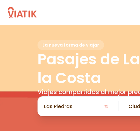
La nueva forma de viajar
Pasajes de La
la Costa
Viajes compartidos al mejor pre