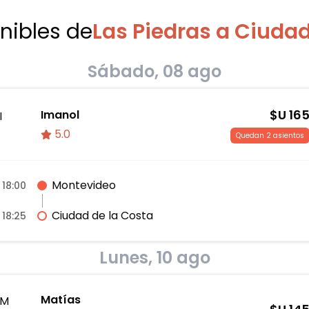
onibles
de
Las Piedras a Ciudad
Sábado, 08 ago
$U
16
Imanol
I
5.0
Quedan 2 asientos
Montevideo
18:00
Ciudad de la Costa
18:25
Lunes, 10 ago
Matías
M