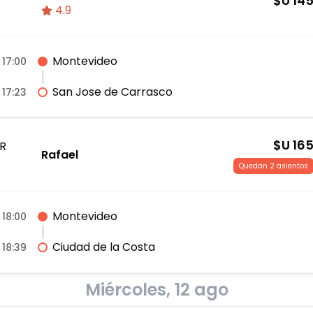
$U
14
4.9
Montevideo
17:00
San Jose de Carrasco
17:23
$U
16
R
Rafael
Quedan 2 asientos
Montevideo
18:00
Ciudad de la Costa
18:39
Miércoles, 12 ago