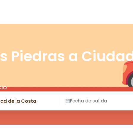
s Piedras a Ciuda
cio
Fecha de salida