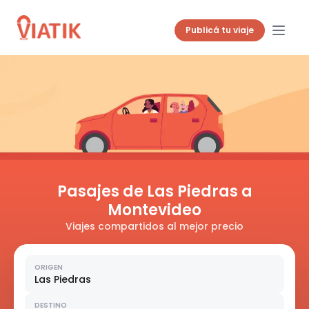
Publicá tu viaje
Pasajes de Las Piedras a
Montevideo
Viajes compartidos al mejor precio
ORIGEN
Las Piedras
DESTINO