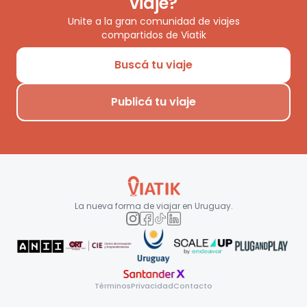
viaje?
Unite a la gran comunidad de viajes
compartidos de Viatik
Buscá tu viaje
Publicá tu viaje
La nueva forma de viajar en
Uruguay
.
Términos
Privacidad
Contacto