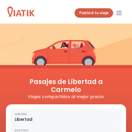
Publicá tu viaje
Pasajes de Libertad a
Carmelo
Viajes compartidos al mejor precio
ORIGEN
Libertad
DESTINO