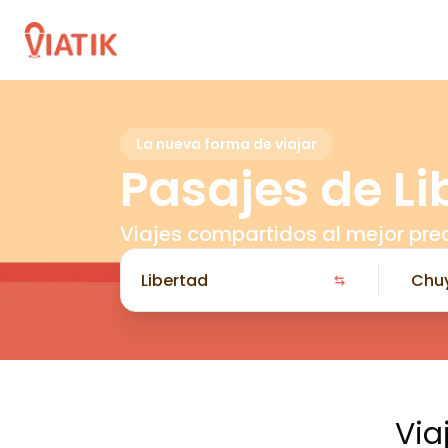
La nueva forma de viajar
Pasajes de L
Viajes compartidos al mejor pre
Via