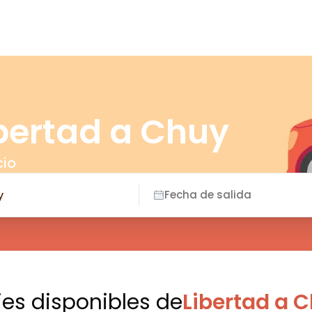
ibertad a Chuy
cio
Fecha de salida
jes disponibles
de
Libertad a 