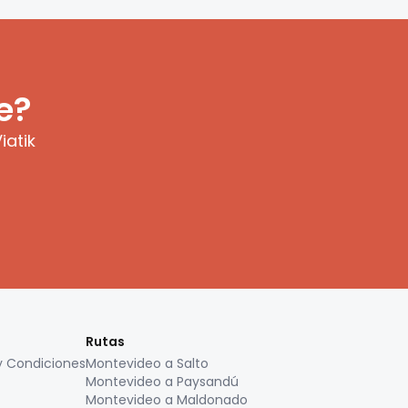
e?
iatik
Rutas
y Condiciones
Montevideo a Salto
Montevideo a Paysandú
Montevideo a Maldonado