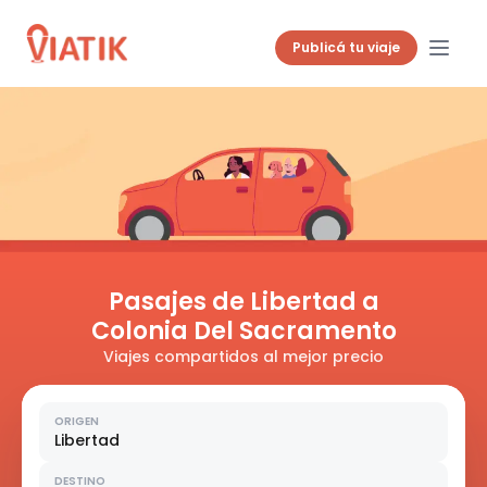
Publicá tu viaje
Pasajes de Libertad a
Colonia Del Sacramento
Viajes compartidos al mejor precio
ORIGEN
Libertad
DESTINO