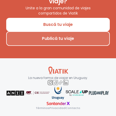
viaje?
Unite a la gran comunidad de viajes
compartidos de Viatik
Buscá tu viaje
Publicá tu viaje
La nueva forma de viajar en
Uruguay
.
Términos
Privacidad
Contacto