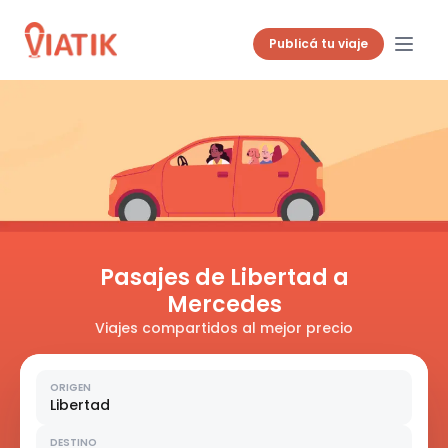
Publicá tu viaje
Pasajes de Libertad a
Mercedes
Viajes compartidos al mejor precio
ORIGEN
Libertad
DESTINO