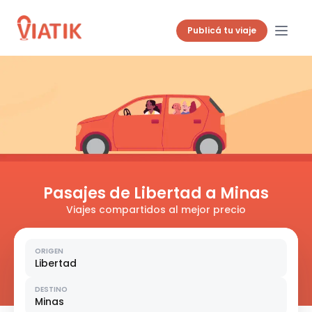
Publicá tu viaje
Pasajes de Libertad a Minas
Viajes compartidos al mejor precio
ORIGEN
Libertad
DESTINO
Minas