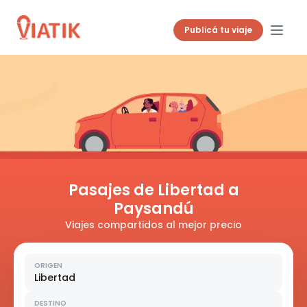
Publicá tu viaje
Pasajes de Libertad a
Paysandú
Viajes compartidos al mejor precio
ORIGEN
Libertad
DESTINO