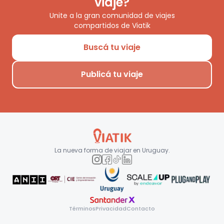
viaje?
Unite a la gran comunidad de viajes
compartidos de Viatik
Buscá tu viaje
Publicá tu viaje
La nueva forma de viajar en
Uruguay
.
Términos
Privacidad
Contacto