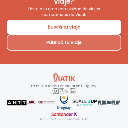
viaje?
Unite a la gran comunidad de viajes
compartidos de Viatik
Buscá tu viaje
Publicá tu viaje
La nueva forma de viajar en
Uruguay
.
Términos
Privacidad
Contacto