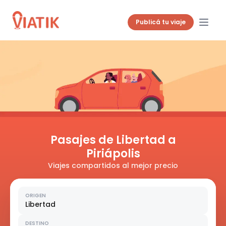
Publicá tu viaje
Pasajes de Libertad a
Piriápolis
Viajes compartidos al mejor precio
ORIGEN
Libertad
DESTINO