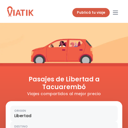
Publicá tu viaje
Pasajes de Libertad a
Tacuarembó
Viajes compartidos al mejor precio
ORIGEN
Libertad
DESTINO