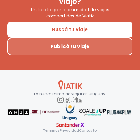
viaje?
Unite a la gran comunidad de viajes
compartidos de Viatik
Buscá tu viaje
Publicá tu viaje
La nueva forma de viajar en
Uruguay
.
Términos
Privacidad
Contacto