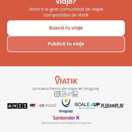
viaje?
Unite a la gran comunidad de viajes
compartidos de Viatik
Buscá tu viaje
Publicá tu viaje
La nueva forma de viajar en
Uruguay
.
Términos
Privacidad
Contacto