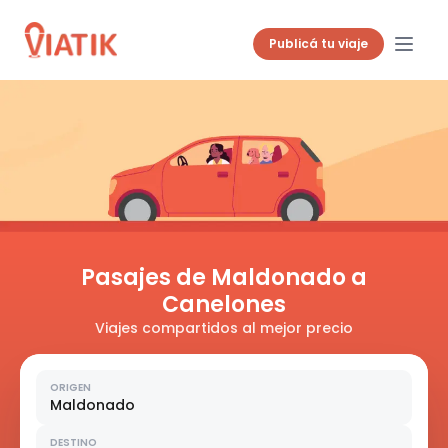
Publicá tu viaje
Pasajes de Maldonado a
Canelones
Viajes compartidos al mejor precio
ORIGEN
Maldonado
DESTINO