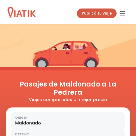
Publicá tu viaje
Pasajes de Maldonado a La
Pedrera
Viajes compartidos al mejor precio
ORIGEN
Maldonado
DESTINO