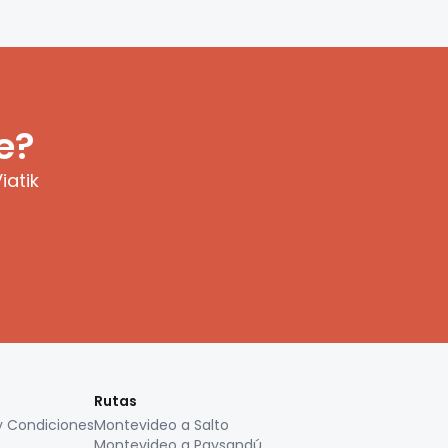
e?
iatik
Rutas
y Condiciones
Montevideo a Salto
Montevideo a Paysandú