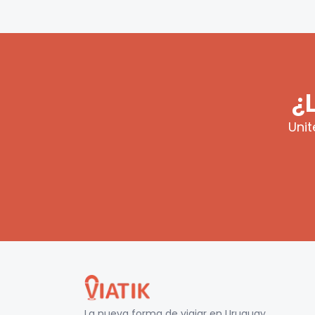
¿
Unit
La nueva forma de viajar en
Uruguay
.