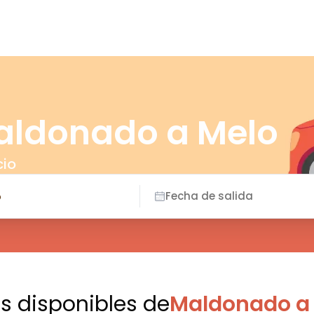
aldonado a Melo
cio
Fecha de salida
es disponibles
de
Maldonado a