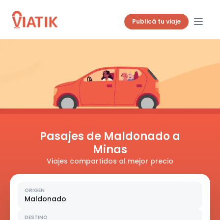
Publicá tu viaje
Pasajes de Maldonado a
Minas
Viajes compartidos al mejor precio
ORIGEN
Maldonado
DESTINO