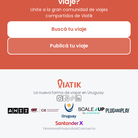
viaje?
Unite a la gran comunidad de viajes
compartidos de Viatik
Buscá tu viaje
Publicá tu viaje
La nueva forma de viajar en
Uruguay
.
Términos
Privacidad
Contacto