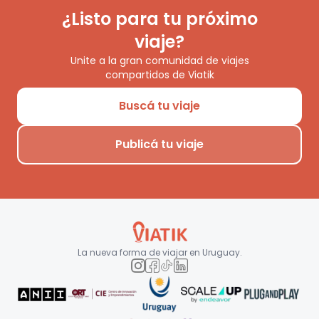
¿Listo para tu próximo
viaje?
Unite a la gran comunidad de viajes
compartidos de Viatik
Buscá tu viaje
Publicá tu viaje
La nueva forma de viajar en
Uruguay
.