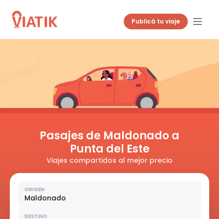
Publicá tu viaje
Pasajes de Maldonado a
Punta del Este
Viajes compartidos al mejor precio
ORIGEN
Maldonado
DESTINO