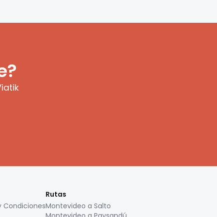
e?
iatik
Rutas
y Condiciones
Montevideo a Salto
Montevideo a Paysandú