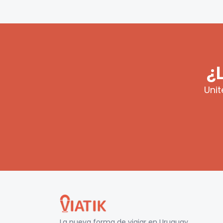
¿
Unit
La nueva forma de viajar en
Uruguay
.