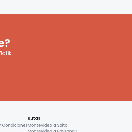
e?
iatik
Rutas
y Condiciones
Montevideo a Salto
Montevideo a Paysandú