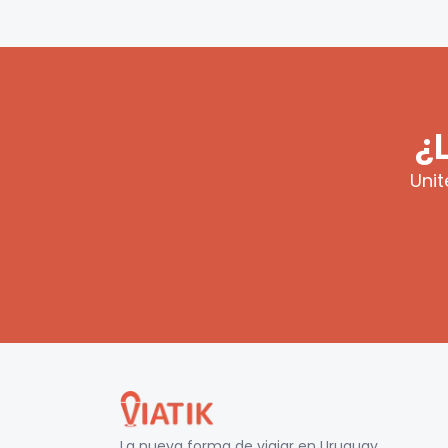
¿
Unit
La nueva forma de viajar en
Uruguay
.