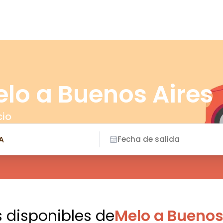
lo a Buenos Aires
cio
Fecha de salida
s disponibles
de
Melo a Buenos